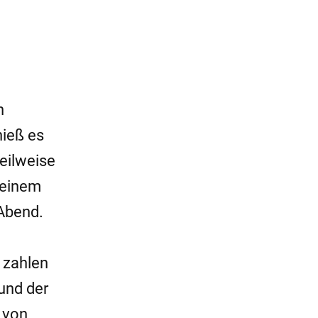
n
hieß es
teilweise
 einem
 Abend.
 zahlen
und der
 von