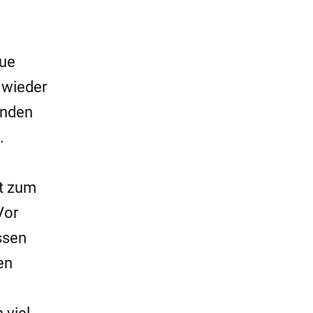
eue
 wieder
enden
.
st zum
Vor
ssen
en