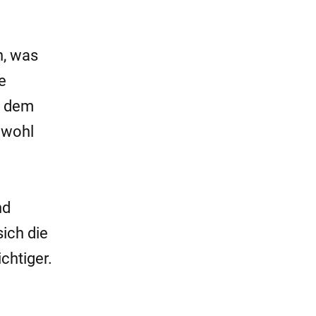
, was
e
t dem
 wohl
nd
sich die
chtiger.