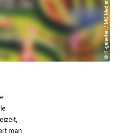
© KI-generiert / MG Mediengruppe
ie
le
izeit,
ert man