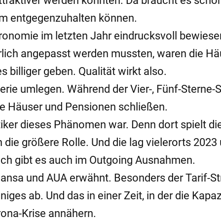
attraktiver werden könnten. Da braucht es schon
em entgegenzuhalten können.
tronomie im letzten Jahr eindrucksvoll bewiese
ürlich angepasst werden mussten, waren die Hä
s billiger geben. Qualität wirkt also.
lerie umlegen. Während der Vier-, Fünf-Sterne-
e Häuser und Pensionen schließen.
iker dieses Phänomen war. Denn dort spielt di
 die größere Rolle. Und die lag vielerorts 2023
lich gibt es auch im Outgoing Ausnahmen.
hansa und AUA erwähnt. Besonders der Tarif-Str
niges ab. Und das in einer Zeit, in der die Kapa
orona-Krise annähern.