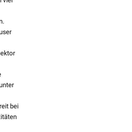
 viel
n.
user
Sektor
e
 unter
eit bei
zitäten