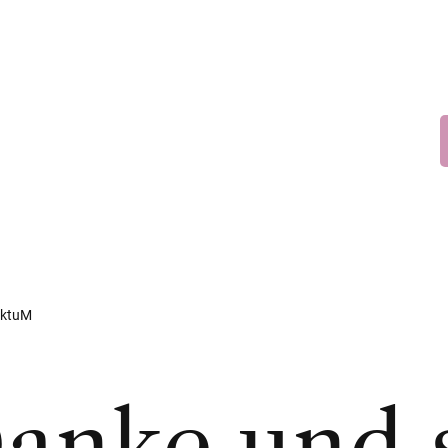
FaktuM
anke und s