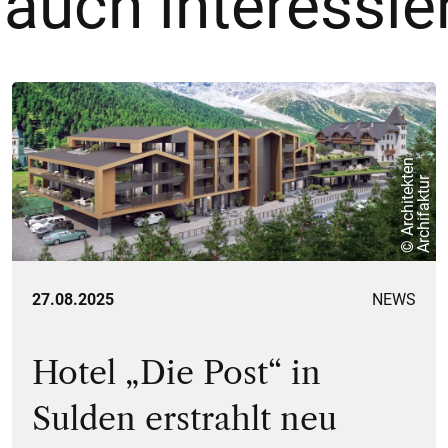
 auch interessie
©
A
r
c
h
i
t
e
k
e
n
A
r
c
h
i
f
a
k
t
u
t
r
27.08.2025
NEWS
Hotel „Die Post“ in
Sulden erstrahlt neu