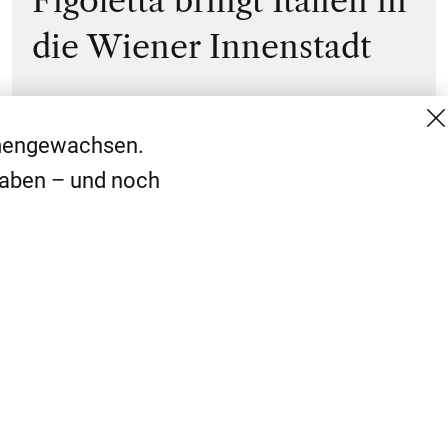
Figoletta bringt Italien in
die Wiener Innenstadt
mmengewachsen.
haben – und noch
MG Mediengruppe GmbH
Kontakt
Burgring 1/7
AGB