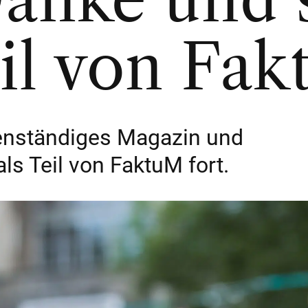
eil von Fa
genständiges Magazin und
ls Teil von FaktuM fort.