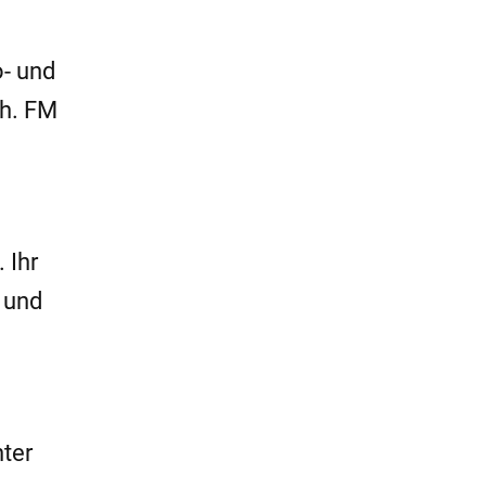
o- und
ch. FM
 Ihr
 und
nter