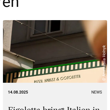
ren
© Anastasiia Holnyk
14.08.2025
NEWS