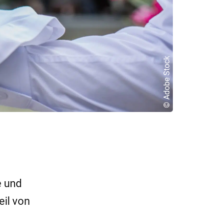
© Adobe Stock
e und
eil von