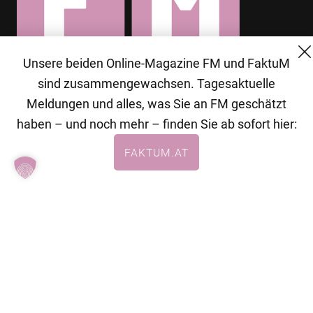
Unsere beiden Online-Magazine FM und FaktuM
© 2026 MG Mediengruppe GmbH
sind zusammengewachsen. Tagesaktuelle
MG Mediengruppe GmbH
Meldungen und alles, was Sie an FM geschätzt
Burgring 1/7
haben – und noch mehr – finden Sie ab sofort hier:
1010 Wien
FAKTUM.AT
+43 (1) 522 14 14
office@mgmedien.at
Kontakt
AGB
Datenschutzerklärung
Impressum