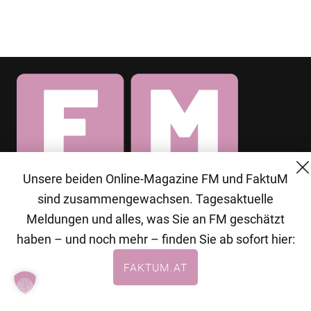
Unsere beiden Online-Magazine FM und FaktuM
© 2026 MG Mediengruppe GmbH
sind zusammengewachsen. Tagesaktuelle
Meldungen und alles, was Sie an FM geschätzt
MG Mediengruppe GmbH
haben – und noch mehr – finden Sie ab sofort hier:
Burgring 1/7
FAKTUM.AT
1010 Wien
+43 (1) 522 14 14