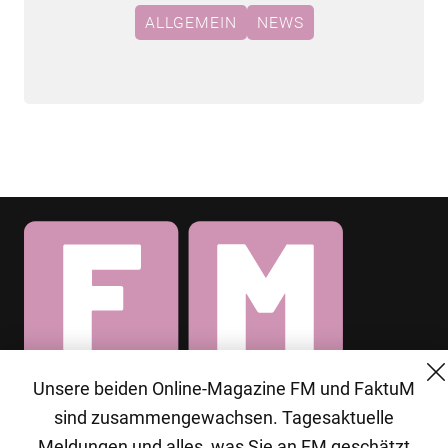
ALLGEMEIN
NEWS
Unsere beiden Online-Magazine FM und FaktuM
© 2026 MG Mediengruppe GmbH
sind zusammengewachsen. Tagesaktuelle
MG Mediengruppe GmbH
Meldungen und alles, was Sie an FM geschätzt