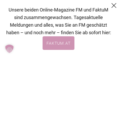
Unsere beiden Online-Magazine FM und FaktuM
© 2026 MG Mediengruppe GmbH
sind zusammengewachsen. Tagesaktuelle
MG Mediengruppe GmbH
Meldungen und alles, was Sie an FM geschätzt
Burgring 1/7
haben – und noch mehr – finden Sie ab sofort hier:
1010 Wien
FAKTUM.AT
+43 (1) 522 14 14
office@mgmedien.at
Kontakt
AGB
Datenschutzerklärung
Impressum
FM (Archiv)