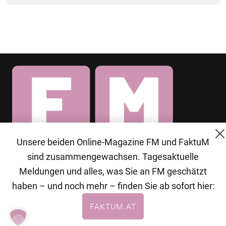
Unsere beiden Online-Magazine FM und FaktuM
© 2026 MG Mediengruppe GmbH
sind zusammengewachsen. Tagesaktuelle
Meldungen und alles, was Sie an FM geschätzt
MG Mediengruppe GmbH
haben – und noch mehr – finden Sie ab sofort hier:
Burgring 1/7
FAKTUM.AT
1010 Wien