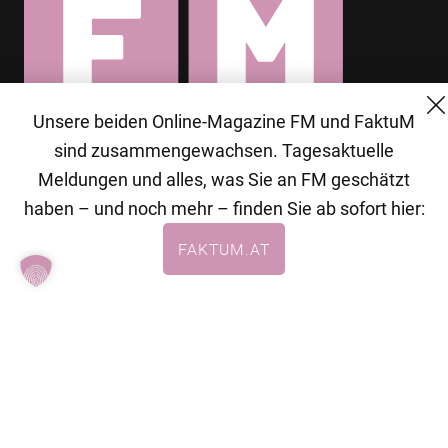
Unsere beiden Online-Magazine FM und FaktuM
© 2026 MG Mediengruppe GmbH
sind zusammengewachsen. Tagesaktuelle
Meldungen und alles, was Sie an FM geschätzt
MG Mediengruppe GmbH
haben – und noch mehr – finden Sie ab sofort hier:
Burgring 1/7
FAKTUM.AT
1010 Wien
+43 (1) 522 14 14
office@mgmedien.at
Kontakt
AGB
Datenschutzerklärung