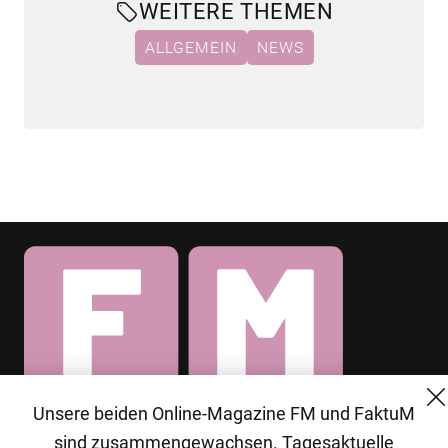
WEITERE THEMEN
ALLGEMEIN
NEWS
Unsere beiden Online-Magazine FM und FaktuM
© 2026 MG Mediengruppe GmbH
sind zusammengewachsen. Tagesaktuelle