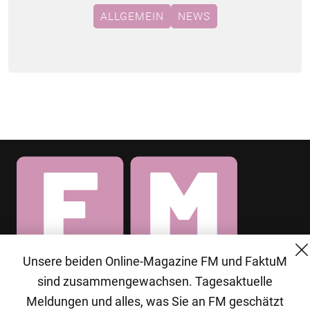
ALLGEMEIN
NEWS
Unsere beiden Online-Magazine FM und FaktuM
© 2026 MG Mediengruppe GmbH
sind zusammengewachsen. Tagesaktuelle
Meldungen und alles, was Sie an FM geschätzt
MG Mediengruppe GmbH