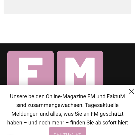
Unsere beiden Online-Magazine FM und FaktuM
© 2026 MG Mediengruppe GmbH
sind zusammengewachsen. Tagesaktuelle
Meldungen und alles, was Sie an FM geschätzt
MG Mediengruppe GmbH
haben – und noch mehr – finden Sie ab sofort hier:
Burgring 1/7
FAKTUM.AT