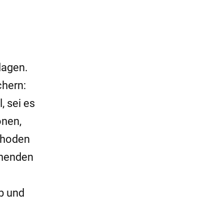
lagen.
chern:
, sei es
onen,
thoden
ühenden
ib und
.