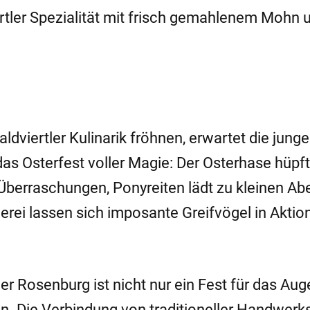
ertler Spezialität mit frisch gemahlenem Mohn 
viertler Kulinarik fröhnen, erwartet die jung
s Osterfest voller Magie: Der Osterhase hüpf
 Überraschungen, Ponyreiten lädt zu kleinen A
nerei lassen sich imposante Greifvögel in Aktio
er Rosenburg ist nicht nur ein Fest für das Aug
. Die Verbindung von traditioneller Handwerk