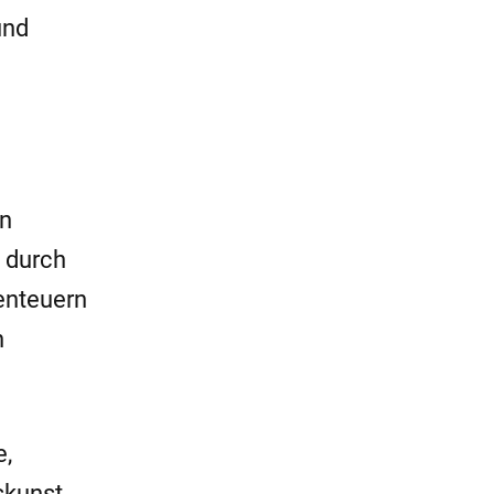
und
en
t durch
benteuern
n
e,
skunst,