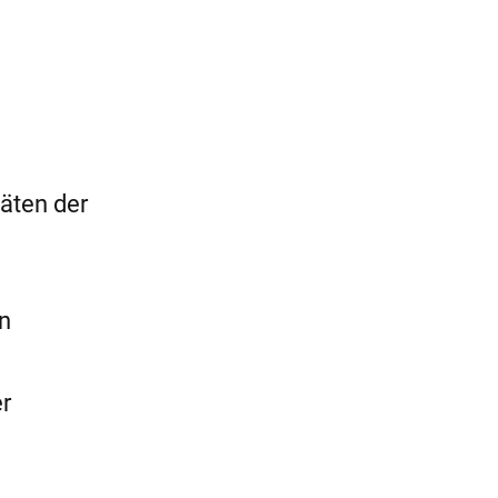
täten der
n
er