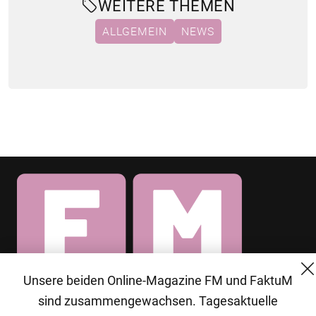
WEITERE THEMEN
ALLGEMEIN
NEWS
Unsere beiden Online-Magazine FM und FaktuM
© 2026 MG Mediengruppe GmbH
sind zusammengewachsen. Tagesaktuelle