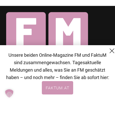
Unsere beiden Online-Magazine FM und FaktuM
© 2026 MG Mediengruppe GmbH
sind zusammengewachsen. Tagesaktuelle
MG Mediengruppe GmbH
Meldungen und alles, was Sie an FM geschätzt
Burgring 1/7
haben – und noch mehr – finden Sie ab sofort hier:
1010 Wien
FAKTUM.AT
+43 (1) 522 14 14
office@mgmedien.at
Kontakt