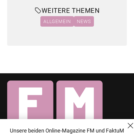
WEITERE THEMEN
ALLGEMEIN
NEWS
Unsere beiden Online-Magazine FM und FaktuM
© 2026 MG Mediengruppe GmbH