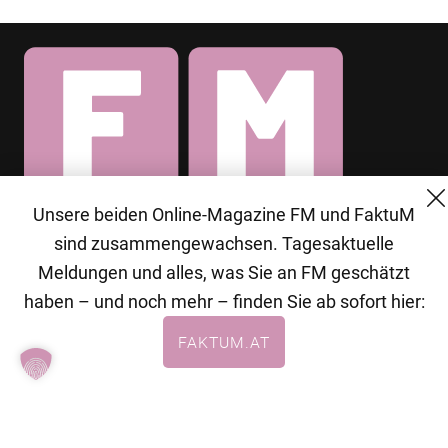
Unsere beiden Online-Magazine FM und FaktuM
© 2026 MG Mediengruppe GmbH
sind zusammengewachsen. Tagesaktuelle
MG Mediengruppe GmbH
Meldungen und alles, was Sie an FM geschätzt
Burgring 1/7
haben – und noch mehr – finden Sie ab sofort hier:
1010 Wien
FAKTUM.AT
+43 (1) 522 14 14
office@mgmedien.at
Kontakt