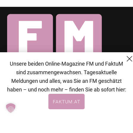
Unsere beiden Online-Magazine FM und FaktuM
© 2026 MG Mediengruppe GmbH
sind zusammengewachsen. Tagesaktuelle
MG Mediengruppe GmbH
Meldungen und alles, was Sie an FM geschätzt
Burgring 1/7
haben – und noch mehr – finden Sie ab sofort hier:
1010 Wien
FAKTUM.AT
+43 (1) 522 14 14
office@mgmedien.at
Kontakt