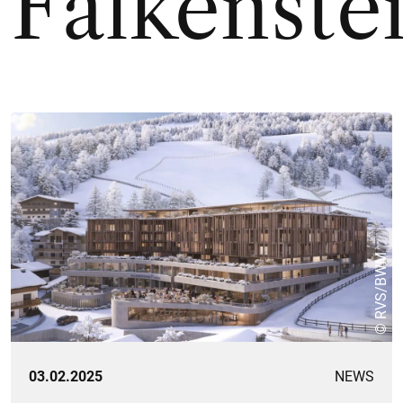
Falkenste
© RVS/BWM
03.02.2025
NEWS