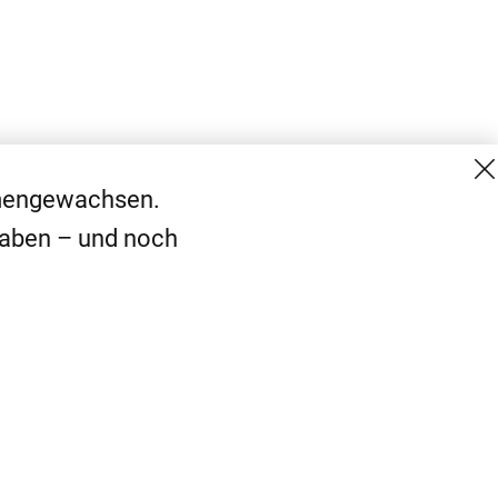
mmengewachsen.
haben – und noch
MG Mediengruppe GmbH
Kontakt