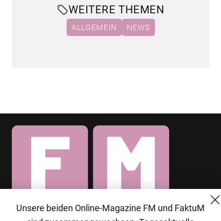
WEITERE THEMEN
ALLGEMEIN
NEWS
Unsere beiden Online-Magazine FM und FaktuM
© 2026 MG Mediengruppe GmbH