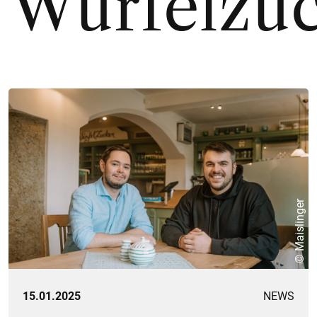
Würfelzu
© Maislinger
15.01.2025
NEWS