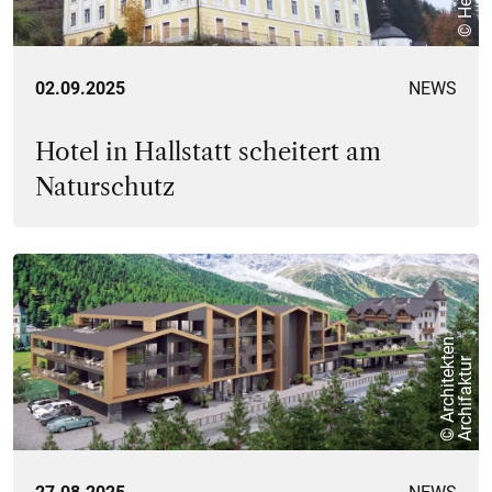
02.09.2025
NEWS
Hotel in Hallstatt scheitert am
Naturschutz
©
A
r
c
h
i
t
e
k
e
n
A
r
c
h
i
f
a
k
t
u
t
r