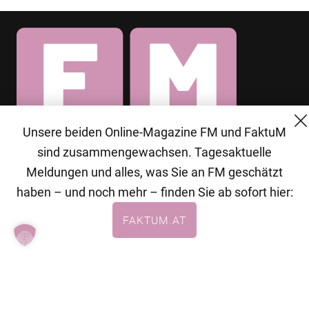
Unsere beiden Online-Magazine FM und FaktuM
© 2026 MG Mediengruppe GmbH
sind zusammengewachsen. Tagesaktuelle
Meldungen und alles, was Sie an FM geschätzt
MG Mediengruppe GmbH
haben – und noch mehr – finden Sie ab sofort hier:
Burgring 1/7
FAKTUM.AT
1010 Wien
+43 (1) 522 14 14
office@mgmedien.at
Kontakt