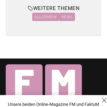
WEITERE THEMEN
ALLGEMEIN
NEWS
Unsere beiden Online-Magazine FM und FaktuM
© 2026 MG Mediengruppe GmbH