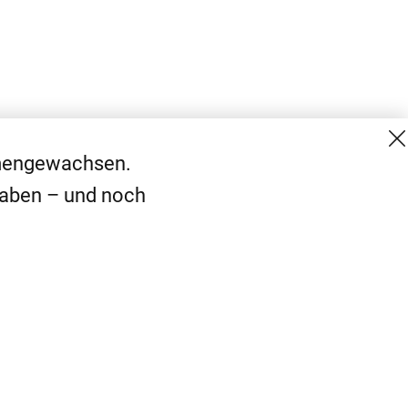
mmengewachsen.
haben – und noch
MG Mediengruppe GmbH
Kontakt