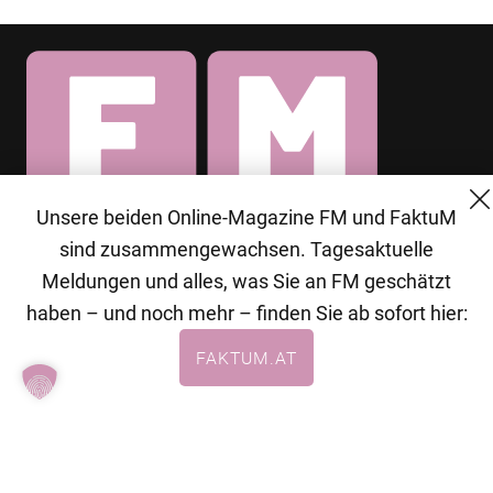
Unsere beiden Online-Magazine FM und FaktuM
© 2026 MG Mediengruppe GmbH
sind zusammengewachsen. Tagesaktuelle
Meldungen und alles, was Sie an FM geschätzt
MG Mediengruppe GmbH
haben – und noch mehr – finden Sie ab sofort hier:
Burgring 1/7
FAKTUM.AT
1010 Wien
+43 (1) 522 14 14
office@mgmedien.at
Kontakt