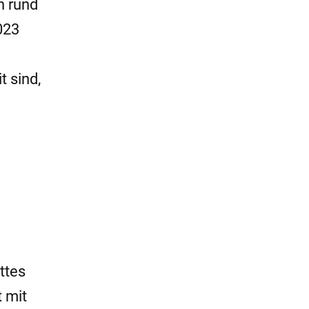
n rund
023
 sind,
ttes
 mit