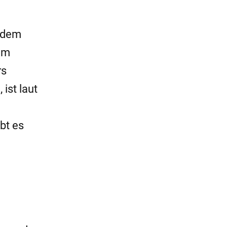
r dem
 im
rs
ist laut
bt es