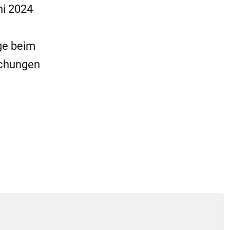
ni 2024
age beim
uchungen