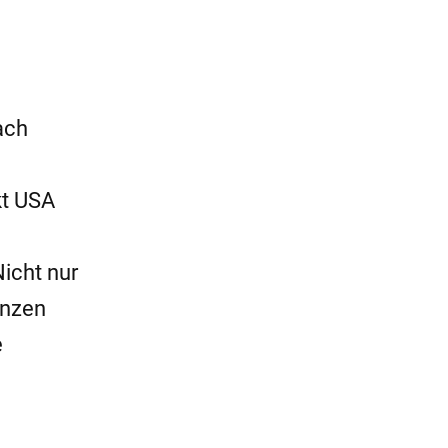
ach
kt USA
Nicht nur
anzen
e